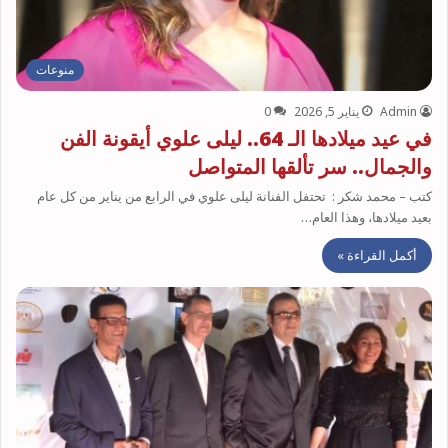
منوعات
Admin
يناير 5, 2026
0
في عيد ميلادها الـ 64.. ليلى علوي أيقونة الفن
والجمال.. سر تألقها المتواصل
كتب – محمد شكر : تحتفل الفنانة ليلى علوي في الرابع من يناير من كل عام
بعيد ميلادها، وهذا العام…
أكمل القراءة »