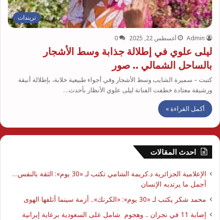
تريندات
Admin
أغسطس 22, 2025
0
ليلى علوي في إطلالة جذابة وسط الأشجار
بالساحل الشمالي .. صور
كتبت – سميرة الشايب وسط الأشجار وفي أجواء طبيعية خلابة، بإطلالة أنيقة
ورشيقة معتادة خطفت الفنانة ليلى علوي الأنظار بأحدث…
أكمل القراءة »
احدث المقالات
الإعلامية الجزائرية د.كريمة الشامي تكتب لـ «30 يوم»: الثقة بالنفس…
أجمل ما يرتديه الإنسان
محمد شكر يكتب لـ «30 يوم»: «الكرنك».. أزمة سينما أتلفها الهوى
إصابة 11 في نجران .. وهجوم شامل على السعودية برعاية إيرانية