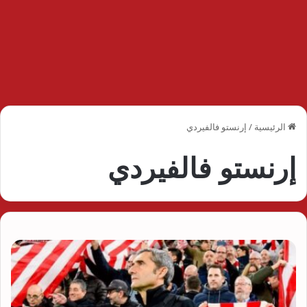
الرئيسية
/
إرنستو فالفيردي
إرنستو فالفيردي