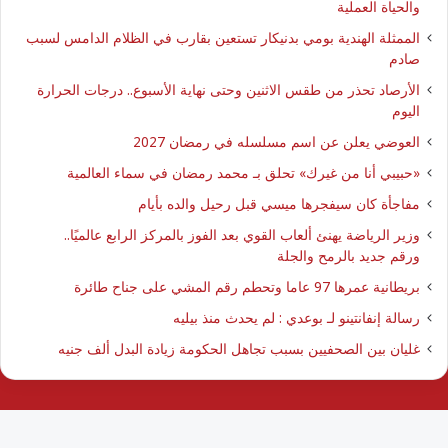
والحياة العملية
الممثلة الهندية بومي بدنيكار تستعين بقارب في الظلام الدامس لسبب
صادم
الأرصاد تحذر من طقس الاثنين وحتى نهاية الأسبوع.. درجات الحرارة
اليوم
العوضي يعلن عن اسم مسلسله في رمضان 2027
​«حبيبي أنا من غيرك» تحلق بـ محمد رمضان في سماء العالمية
مفاجأة كان سيفجرها ميسي قبل رحيل والده بأيام
وزير الرياضة يهنئ ألعاب القوي بعد الفوز بالمركز الرابع عالميًا..
ورقم جديد بالرمح والجلة
بريطانية عمرها 97 عاما وتحطم رقم المشي على جناح طائرة
رسالة إنفانتينو لـ بوعدي : لم يحدث منذ بيليه
غليان بين الصحفيين بسبب تجاهل الحكومة زيادة البدل ألف جنيه