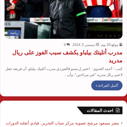
رياضة
موقع 30 يوم
ديسمبر 5, 2024
0
مدرب أتليتك بيلباو يكشف سبب الفوز على ريال
مدريد
كتب – أحمد العدوي : اعتبر إرنستو فالفيردي مدرب أتلتيك بيلباو، أن فريقه جعل
لاعبي ريال مدريد “غير مرتاحين”، وأن…
أكمل القراءة »
احدث المقالات
معتز مسعود مرشح عضوية مركز شباب التحرير.. قيادي أثقلته الدورات