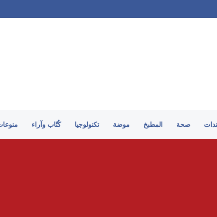
لم نرغب في ضم صلاح.. والموسم الجديد سيكشف الكثير
ندات
صحة
المطبخ
موضة
تكنولوجيا
كُتّاب وآراء
منوعات