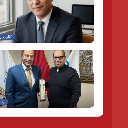
كُتّاب وآر
رياض