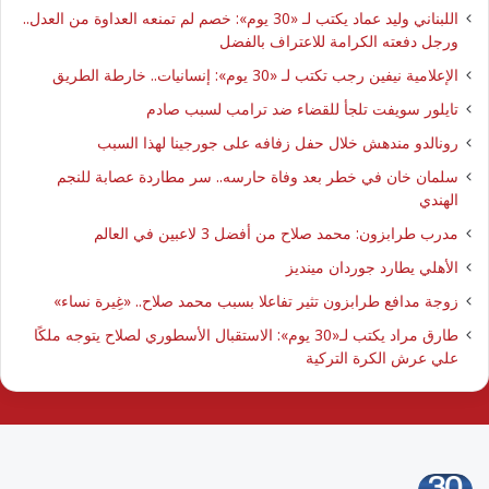
اللبناني وليد عماد يكتب لـ «30 يوم»: خصم لم تمنعه العداوة من العدل..
ورجل دفعته الكرامة للاعتراف بالفضل
الإعلامية نيفين رجب تكتب لـ «30 يوم»: إنسانيات.. خارطة الطريق
تايلور سويفت تلجأ للقضاء ضد ترامب لسبب صادم
رونالدو مندهش خلال حفل زفافه على جورجينا لهذا السبب
سلمان خان في خطر بعد وفاة حارسه.. سر مطاردة عصابة للنجم
الهندي
مدرب طرابزون: محمد صلاح من أفضل 3 لاعبين في العالم
الأهلي يطارد جوردان مينديز
زوجة مدافع طرابزون تثير تفاعلا بسبب محمد صلاح.. «غِيرة نساء»
طارق مراد يكتب لـ«30 يوم»: الاستقبال الأسطوري لصلاح يتوجه ملكًا
علي عرش الكرة التركية