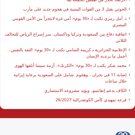
الحوثي يقتل 3 من القوات اليمنية في هجوم جديد على مأرب
د. أمل رمزي تكتب لـ «30 يوم»: أمن غزة لايتجزأ من الأمن القومي
المصري
اتفاقية دفاع بين السعودية وتركيا وباكستان.. سر إسراع الرياض للتحالف
الثلاثي
الإعلامية الجزائرية د.كريمة الشامي تكتب لـ «30 يوم»: الثقة بالنفس…
أجمل ما يرتديه الإنسان
محمد شكر يكتب لـ «30 يوم»: «الكرنك».. أزمة سينما أتلفها الهوى
إصابة 11 في نجران .. وهجوم شامل على السعودية برعاية إيرانية
خلال ساعات
الكاف يدعم إنفانتينو.. ويؤيد مشروعه الاستثماري
قرعة تمهيدي كأس الكونفدرالية 26/2027