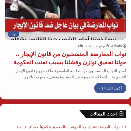
توب
Admin
يوليو 2, 2025
0
نواب المعارضة المنسحبون من قانون الإيجار ..
حولنا تحقيق توازن وفشلنا بسبب تعنت الحكومة
أصدر النواب المنسحبون من الجلسة العامة، رفضا لمشروع قانون الإيجار
القديم بيانا تأكيدا لإبراء ذمتهم من المشروع وفشل جميع محاولاتهم…
أكمل القراءة »
احدث المقالات
القوات اليمنية تشتبك مع الحوثيين بالحديدة وتكبدها خسائر فادحة