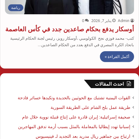
رياضة
Admin
يناير 7, 2026
0
أوسكار يدفع بحكام صاعدين جدد في كأس العاصمة
كتب- محمد فوزي نجح الكولومبي ،أوسكار رويز، رئيس لجنة الحكام الرئيسية
باتحاد الكرة المصري في الدفع بعدد من الحكام الصاعدين…
أكمل القراءة »
احدث المقالات
القوات اليمنية تشتبك مع الحوثيين بالحديدة وتكبدها خسائر فادحة
طريقة عمل بلح الشام على الطريقة السورية
صحيفة إسرائيلية: إيران قادرة على إنتاج قنبلة نووية خلال عام
إسبانيا تهدد إيطاليا بالمعاملة بالمثل بسبب أزمة تدفق المهاجرين
ارتياح بين جماهير ريال مدريد بعد التجديد لـ فينيسيوس