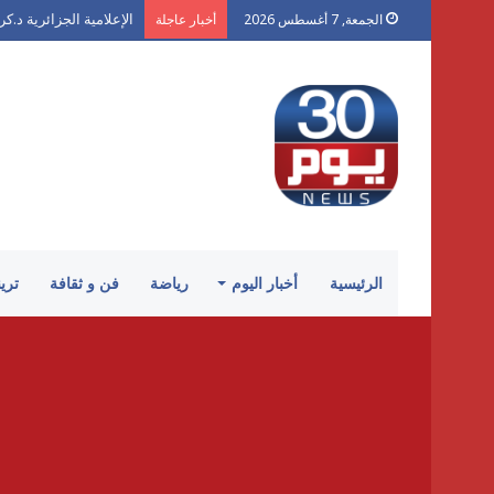
محمد شكر يكتب لـ «30 يوم»: «الكرنك».. أزمة سينما أتلفها الهوى
الجمعة, 7 أغسطس 2026
أخبار عاجلة
الرئيسية
أخبار اليوم
رياضة
فن و ثقافة
تري