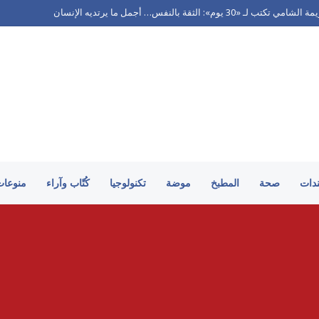
ندات
صحة
المطبخ
موضة
تكنولوجيا
كُتّاب وآراء
منوعات