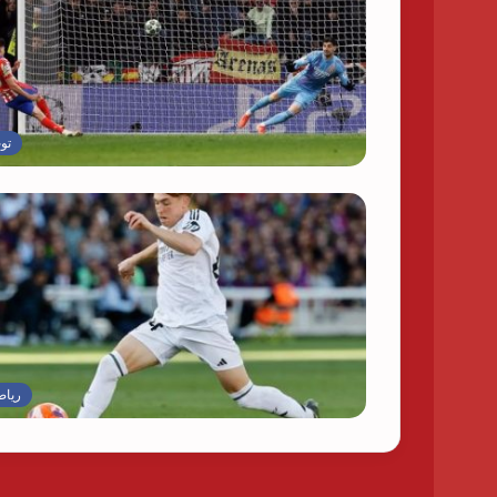
تو
رياض