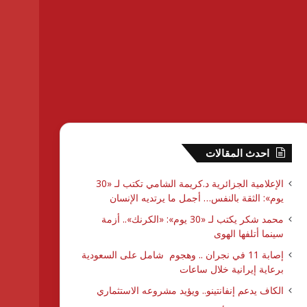
احدث المقالات
الإعلامية الجزائرية د.كريمة الشامي تكتب لـ «30
يوم»: الثقة بالنفس… أجمل ما يرتديه الإنسان
محمد شكر يكتب لـ «30 يوم»: «الكرنك».. أزمة
سينما أتلفها الهوى
إصابة 11 في نجران .. وهجوم شامل على السعودية
برعاية إيرانية خلال ساعات
الكاف يدعم إنفانتينو.. ويؤيد مشروعه الاستثماري