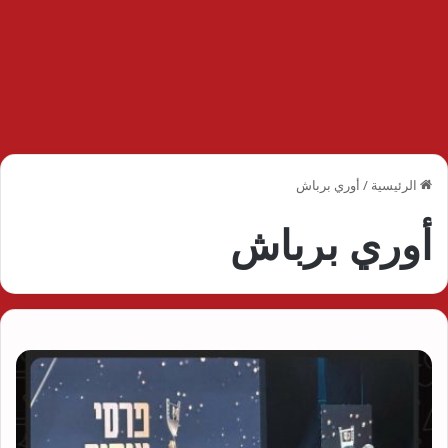
الرئيسية
/
أوري برباش
أوري برباش