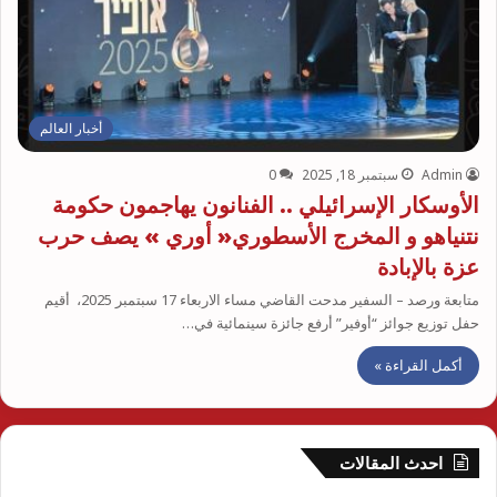
أخبار العالم
Admin
سبتمبر 18, 2025
0
الأوسكار الإسرائيلي .. الفنانون يهاجمون حكومة
نتنياهو و المخرج الأسطوري« أوري » يصف حرب
عزة بالإبادة
متابعة ورصد – السفير مدحت القاضي مساء الاربعاء 17 سبتمبر 2025، أقيم
حفل توزيع جوائز “أوفير” أرفع جائزة سينمائية في…
أكمل القراءة »
احدث المقالات