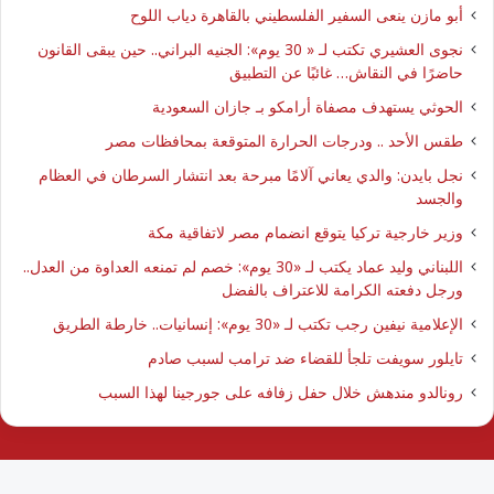
أبو مازن ينعى السفير الفلسطيني بالقاهرة دياب اللوح
نجوى العشيري تكتب لـ « 30 يوم»: الجنيه البراني.. حين يبقى القانون
حاضرًا في النقاش… غائبًا عن التطبيق
الحوثي يستهدف مصفاة أرامكو بـ جازان السعودية
طقس الأحد .. ودرجات الحرارة المتوقعة بمحافظات مصر
نجل بايدن: والدي يعاني آلامًا مبرحة بعد انتشار السرطان في العظام
والجسد
وزير خارجية تركيا يتوقع انضمام مصر لاتفاقية مكة
اللبناني وليد عماد يكتب لـ «30 يوم»: خصم لم تمنعه العداوة من العدل..
ورجل دفعته الكرامة للاعتراف بالفضل
الإعلامية نيفين رجب تكتب لـ «30 يوم»: إنسانيات.. خارطة الطريق
تايلور سويفت تلجأ للقضاء ضد ترامب لسبب صادم
رونالدو مندهش خلال حفل زفافه على جورجينا لهذا السبب